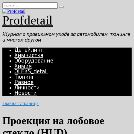
Перейти
Search
к
for:
содержанию
Profdetail
Журнал о правильном уходе за автомобилем, тюнинге
и многом другом
Детейлинг
Химчистка
Оборудование
Химия
OLEKS_detail
Тюнинг
Разное
Личности
Новости
Главная страница
Проекция на лобовое
стекло (HUD)