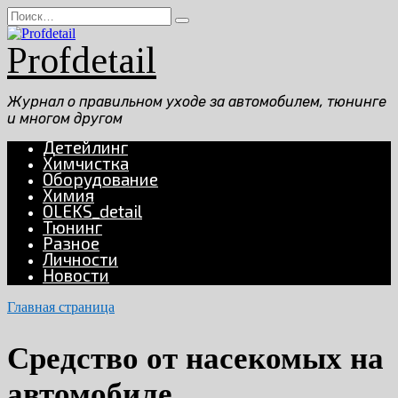
Перейти
Search
к
for:
содержанию
Profdetail
Журнал о правильном уходе за автомобилем, тюнинге
и многом другом
Детейлинг
Химчистка
Оборудование
Химия
OLEKS_detail
Тюнинг
Разное
Личности
Новости
Главная страница
Средство от насекомых на
автомобиле