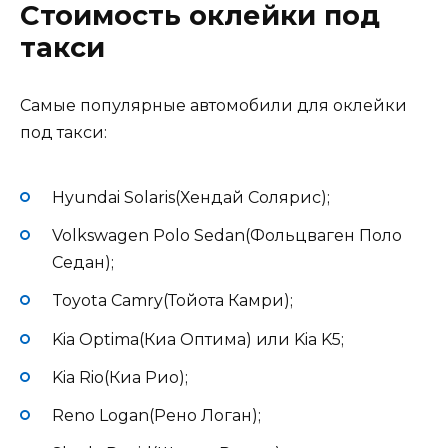
Стоимость оклейки под
такси
Самые популярные автомобили для оклейки
под такси:
Hyundai Solaris(Хендай Солярис);
Volkswagen Polo Sedan(Фольцваген Поло
Седан);
Toyota Camry(Тойота Камри);
Kia Optima(Киа Оптима) или Kia K5;
Kia Rio(Киа Рио);
Reno Logan(Рено Логан);