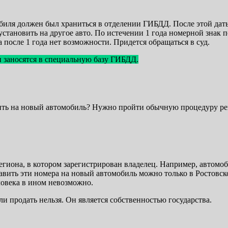
биля должен был храниться в отделении ГИБДД. После этой дат
 установить на другое авто. По истечении 1 года номерной знак 
 после 1 года нет возможности. Придется обращаться в суд.
 заносятся в специальную базу ГИБДД.
вить на новый автомобиль? Нужно пройти обычную процедуру ре
иона, в котором зарегистрирован владелец. Например, автомоби
вить эти номера на новый автомобиль можно только в Ростовско
ловека в ином невозможно.
и продать нельзя. Он является собственностью государства.