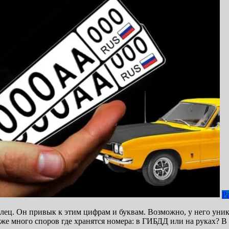
Р
ец. Он привык к этим цифрам и буквам. Возможно, у него уника
же много споров где хранятся номера: в ГИБДД или на руках? В 