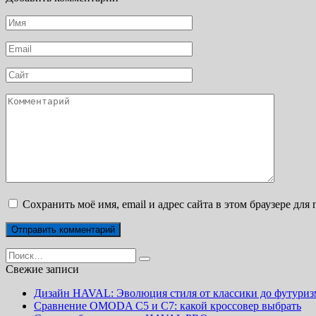
Имя
*
Email
*
Сайт
Комментарий
Сохранить моё имя, email и адрес сайта в этом браузере д
Search
for:
Свежие записи
Дизайн HAVAL: Эволюция стиля от классики до футуриз
Сравнение OMODA C5 и C7: какой кроссовер выбрать