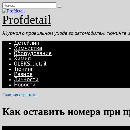
Перейти
Search
к
for:
содержанию
Profdetail
Журнал о правильном уходе за автомобилем, тюнинге 
Детейлинг
Химчистка
Оборудование
Химия
OLEKS_detail
Тюнинг
Разное
Личности
Новости
Главная страница
Как оставить номера при 