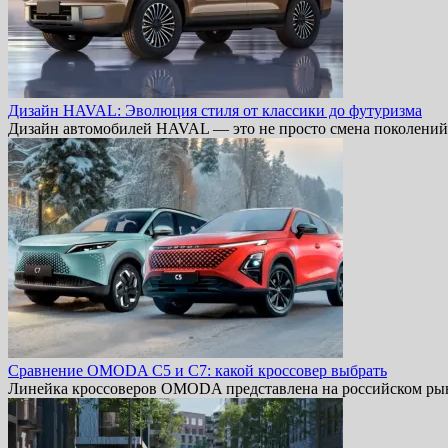
Дизайн HAVAL: Эволюция стиля от классики до футуризма
Дизайн автомобилей HAVAL — это не просто смена поколений,
Сравнение OMODA C5 и C7: какой кроссовер выбрать
Линейка кроссоверов OMODA представлена на российском ры