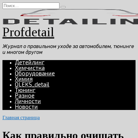
Перейти
Search
к
for:
содержанию
Profdetail
Журнал о правильном уходе за автомобилем, тюнинге
и многом другом
Детейлинг
Химчистка
Оборудование
Химия
OLEKS_detail
Тюнинг
Разное
Личности
Новости
Главная страница
Как правильно очищать