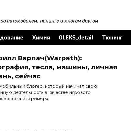
за автомобилем, тюнинге и многом другом
дование
Химия
OLEKS_detail
Тюнинг
рилл Варпач(Warpath):
ография, тесла, машины, личная
знь, сейчас
мобильный блогер, который начинал свою
йную деятельность в качестве игрового
плейщика и стримера.