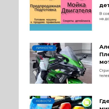
де
В со
на д
Але
ЛИЧНОСТИ
Пл
мо
Стри
теле
Гд
НОВОСТИ
ми