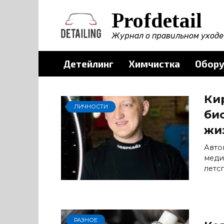
Перейти
Profdetail
к
содержанию
Журнал о правильном уходе 
Детейлинг
Химчистка
Обору
Ки
ЛИЧНОСТИ
би
жи
Авто
меди
летс
РАЗНОЕ