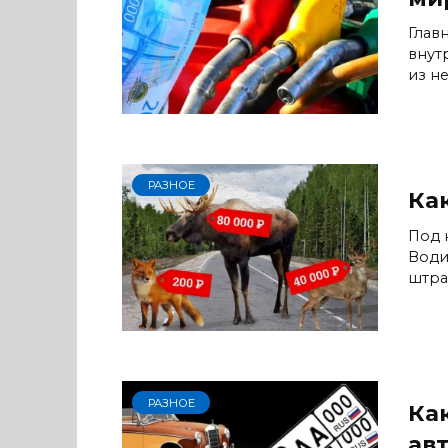
Глав
внут
из не
РАЗНОЕ
Ка
Под 
Води
штр
РАЗНОЕ
Ка
ав