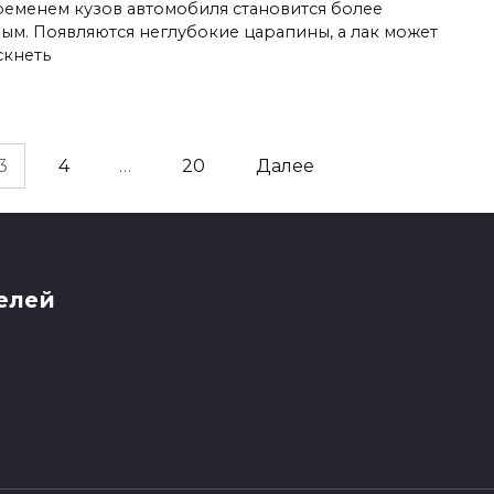
ременем кузов автомобиля становится более
лым. Появляются неглубокие царапины, а лак может
скнеть
3
4
…
20
Далее
елей