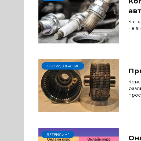
Ко
ав
Каза
не з
ОБОРУДОВАНИЕ
Пр
Конс
разл
прос
ДЕТЕЙЛИНГ
Он